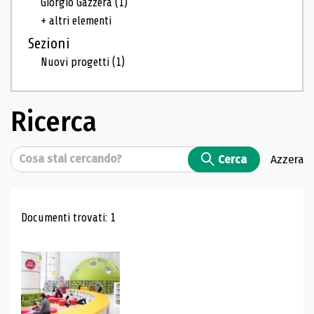
Giorgio Gazzera
(1)
+ altri elementi
Sezioni
Nuovi progetti
(1)
Ricerca
Cerca
Cerca
Azzera
Risultati di ricerca
Documenti trovati: 1