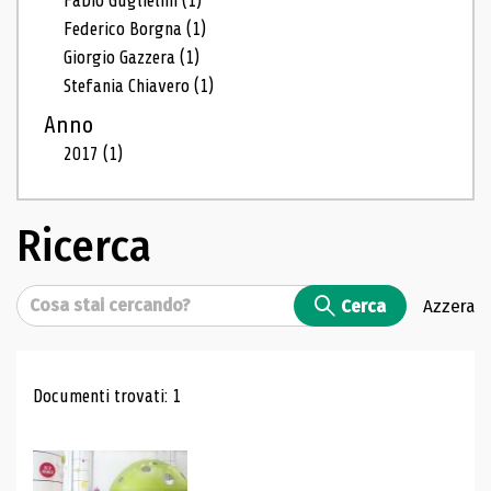
Fabio Guglielmi
(1)
Federico Borgna
(1)
Giorgio Gazzera
(1)
Stefania Chiavero
(1)
Anno
2017
(1)
Ricerca
Cerca
Cerca
Azzera
Risultati di ricerca
Documenti trovati: 1