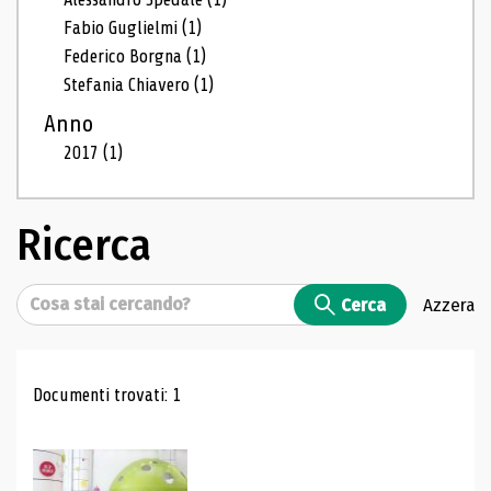
Fabio Guglielmi
(1)
Federico Borgna
(1)
Stefania Chiavero
(1)
Anno
2017
(1)
Ricerca
Cerca
Cerca
Azzera
Risultati di ricerca
Documenti trovati: 1