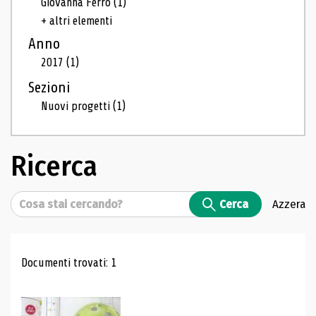
Giovanna Ferro
(1)
+ altri elementi
Anno
2017
(1)
Sezioni
Nuovi progetti
(1)
Ricerca
Cerca
Cerca
Azzera
Risultati di ricerca
Documenti trovati: 1