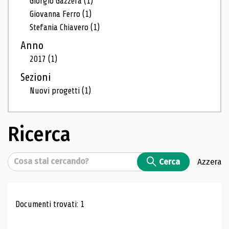
Giorgio Gazzera
(1)
Giovanna Ferro
(1)
Stefania Chiavero
(1)
Anno
2017
(1)
Sezioni
Nuovi progetti
(1)
Ricerca
Cerca
Cerca
Azzera
Risultati di ricerca
Documenti trovati: 1