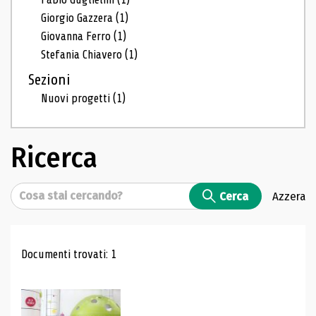
Giorgio Gazzera
(1)
Giovanna Ferro
(1)
Stefania Chiavero
(1)
Sezioni
Nuovi progetti
(1)
Ricerca
Cerca
Cerca
Azzera
Risultati di ricerca
Documenti trovati: 1