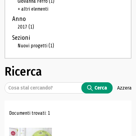
Giovanna Ferro
(1)
+ altri elementi
Anno
2017
(1)
Sezioni
Nuovi progetti
(1)
Ricerca
Cerca
Cerca
Azzera
Risultati di ricerca
Documenti trovati: 1