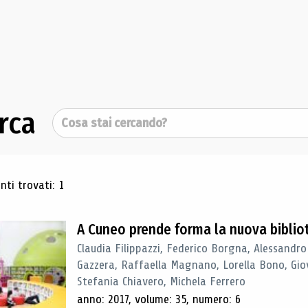
rca
Cerca
ultati di ricerca
ti trovati: 1
A Cuneo prende forma la nuova biblio
Claudia Filippazzi, Federico Borgna, Alessandro
Gazzera, Raffaella Magnano, Lorella Bono, Gio
Stefania Chiavero, Michela Ferrero
anno: 2017, volume: 35, numero: 6