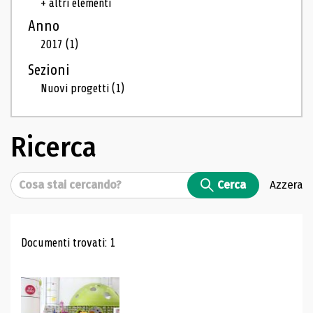
+ altri elementi
Anno
2017
(1)
Sezioni
Nuovi progetti
(1)
Ricerca
Cerca
Cerca
Azzera
Risultati di ricerca
Documenti trovati: 1