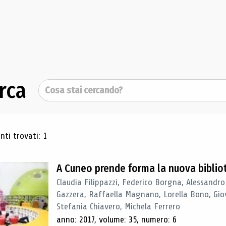
rca
Cerca
ultati di ricerca
ti trovati: 1
A Cuneo prende forma la nuova biblio
Claudia Filippazzi, Federico Borgna, Alessandro
Gazzera, Raffaella Magnano, Lorella Bono, Gio
Stefania Chiavero, Michela Ferrero
anno: 2017, volume: 35, numero: 6