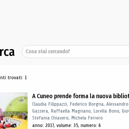
rca
Cerca
ultati di ricerca
ti trovati: 1
A Cuneo prende forma la nuova biblio
Claudia Filippazzi, Federico Borgna, Alessandro
Gazzera, Raffaella Magnano, Lorella Bono, Gio
Stefania Chiavero, Michela Ferrero
anno: 2017, volume: 35, numero: 6