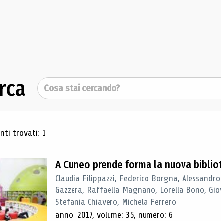
rca
Cerca
ultati di ricerca
ti trovati: 1
A Cuneo prende forma la nuova biblio
Claudia Filippazzi, Federico Borgna, Alessandro
Gazzera, Raffaella Magnano, Lorella Bono, Gio
Stefania Chiavero, Michela Ferrero
anno: 2017, volume: 35, numero: 6