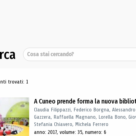
rca
Cerca
ultati di ricerca
ti trovati: 1
A Cuneo prende forma la nuova biblio
Claudia Filippazzi, Federico Borgna, Alessandro
Gazzera, Raffaella Magnano, Lorella Bono, Gio
Stefania Chiavero, Michela Ferrero
anno: 2017, volume: 35, numero: 6