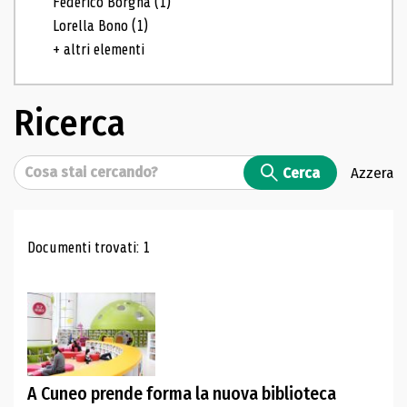
Federico Borgna
(1)
Lorella Bono
(1)
+ altri elementi
Ricerca
Cerca
Cerca
Azzera
Risultati di ricerca
Documenti trovati: 1
A Cuneo prende forma la nuova biblioteca