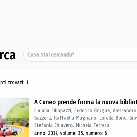
rca
Cerca
ultati di ricerca
ti trovati: 1
A Cuneo prende forma la nuova biblio
Claudia Filippazzi, Federico Borgna, Alessandro
Gazzera, Raffaella Magnano, Lorella Bono, Gio
Stefania Chiavero, Michela Ferrero
anno: 2017, volume: 35, numero: 6