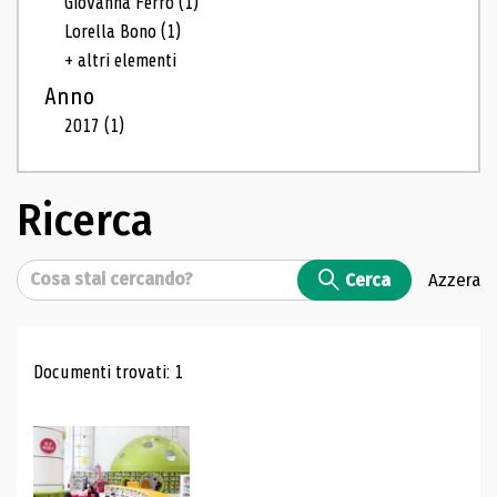
Giovanna Ferro
(1)
Lorella Bono
(1)
+ altri elementi
Anno
2017
(1)
Ricerca
Cerca
Cerca
Azzera
Risultati di ricerca
Documenti trovati: 1