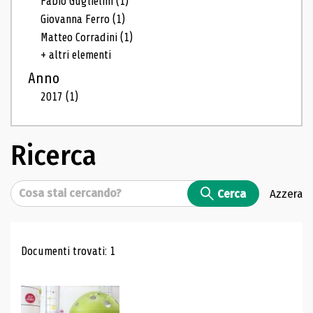
Fabio Guglielmi
(1)
Giovanna Ferro
(1)
Matteo Corradini
(1)
+ altri elementi
Anno
2017
(1)
Ricerca
Cerca
Cerca
Azzera
Risultati di ricerca
Documenti trovati: 1