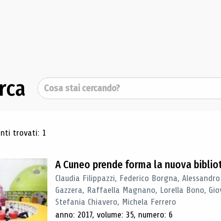
rca
Cerca
ultati di ricerca
ti trovati: 1
A Cuneo prende forma la nuova biblio
Claudia Filippazzi, Federico Borgna, Alessandro
Gazzera, Raffaella Magnano, Lorella Bono, Gio
Stefania Chiavero, Michela Ferrero
anno: 2017, volume: 35, numero: 6