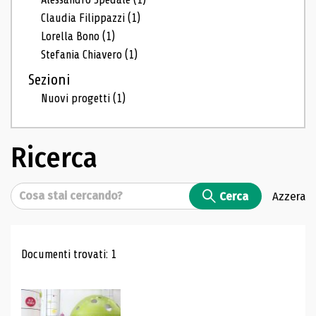
Claudia Filippazzi
(1)
Lorella Bono
(1)
Stefania Chiavero
(1)
Sezioni
Nuovi progetti
(1)
Ricerca
Cerca
Cerca
Azzera
Risultati di ricerca
Documenti trovati: 1