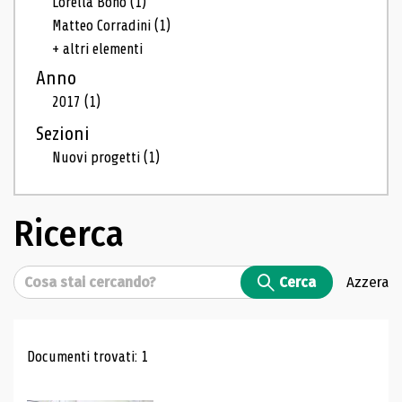
Lorella Bono
(1)
Matteo Corradini
(1)
+ altri elementi
Anno
2017
(1)
Sezioni
Nuovi progetti
(1)
Ricerca
Cerca
Cerca
Azzera
Risultati di ricerca
Documenti trovati: 1