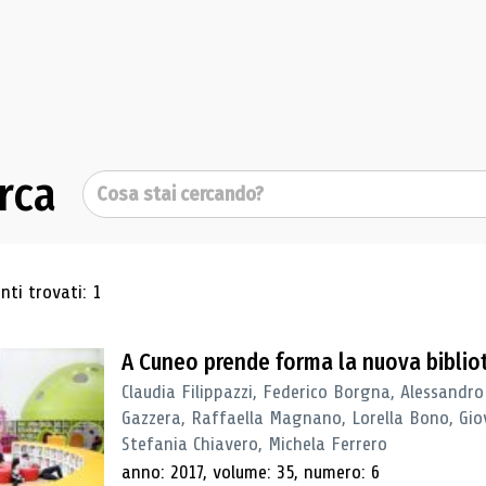
rca
Cerca
ultati di ricerca
ti trovati: 1
A Cuneo prende forma la nuova biblio
Claudia Filippazzi, Federico Borgna, Alessandro
Gazzera, Raffaella Magnano, Lorella Bono, Gio
Stefania Chiavero, Michela Ferrero
anno: 2017, volume: 35, numero: 6