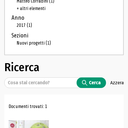
Matteo Corradini
(1)
+ altri elementi
Anno
2017
(1)
Sezioni
Nuovi progetti
(1)
Ricerca
Cerca
Cerca
Azzera
Risultati di ricerca
Documenti trovati: 1