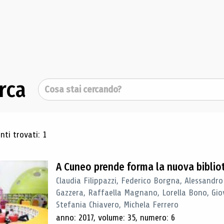
rca
Cerca
ultati di ricerca
ti trovati: 1
A Cuneo prende forma la nuova biblio
Claudia Filippazzi, Federico Borgna, Alessandro
Gazzera, Raffaella Magnano, Lorella Bono, Gio
Stefania Chiavero, Michela Ferrero
anno: 2017, volume: 35, numero: 6