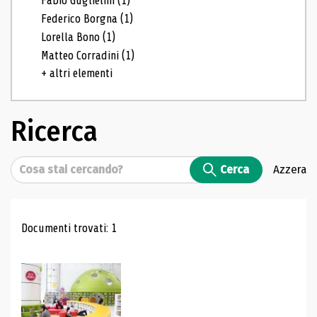
Fabio Guglielmi
(1)
Federico Borgna
(1)
Lorella Bono
(1)
Matteo Corradini
(1)
+ altri elementi
Ricerca
Cerca
Cerca
Azzera
Risultati di ricerca
Documenti trovati: 1