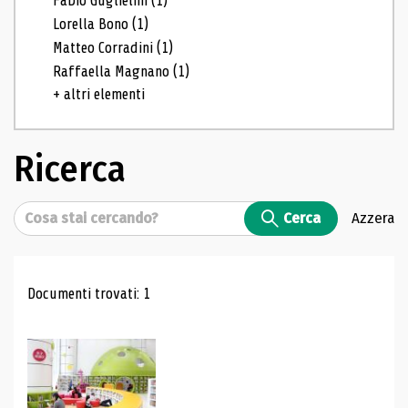
Fabio Guglielmi
(1)
Lorella Bono
(1)
Matteo Corradini
(1)
Raffaella Magnano
(1)
+ altri elementi
Ricerca
Cerca
Cerca
Azzera
Risultati di ricerca
Documenti trovati: 1