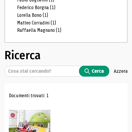
Federico Borgna
(1)
Lorella Bono
(1)
Matteo Corradini
(1)
Raffaella Magnano
(1)
Ricerca
Cerca
Cerca
Azzera
Risultati di ricerca
Documenti trovati: 1