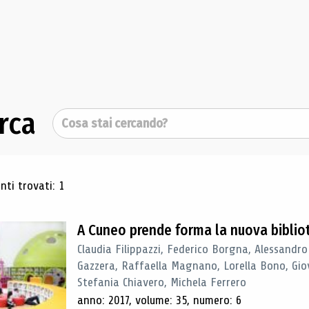
rca
Cerca
ultati di ricerca
ti trovati: 1
A Cuneo prende forma la nuova biblio
Claudia Filippazzi, Federico Borgna, Alessandro
Gazzera, Raffaella Magnano, Lorella Bono, Gio
Stefania Chiavero, Michela Ferrero
anno: 2017, volume: 35, numero: 6