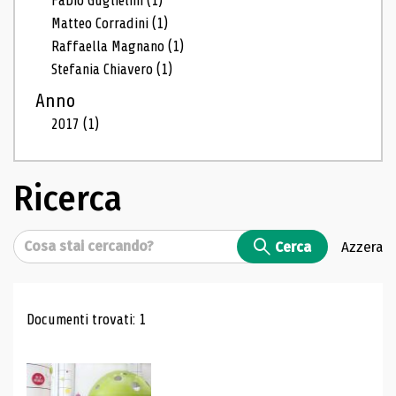
Fabio Guglielmi
(1)
Matteo Corradini
(1)
Raffaella Magnano
(1)
Stefania Chiavero
(1)
Anno
2017
(1)
Ricerca
Cerca
Cerca
Azzera
Risultati di ricerca
Documenti trovati: 1