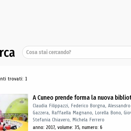
rca
Cerca
ultati di ricerca
ti trovati: 1
A Cuneo prende forma la nuova biblio
Claudia Filippazzi, Federico Borgna, Alessandro
Gazzera, Raffaella Magnano, Lorella Bono, Gio
Stefania Chiavero, Michela Ferrero
anno: 2017, volume: 35, numero: 6