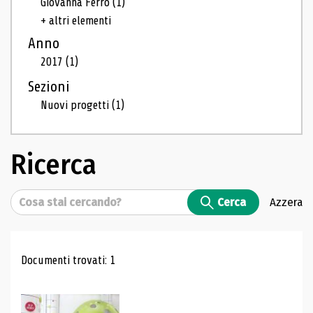
Giovanna Ferro
(1)
+ altri elementi
Anno
2017
(1)
Sezioni
Nuovi progetti
(1)
Ricerca
Cerca
Cerca
Azzera
Risultati di ricerca
Documenti trovati: 1