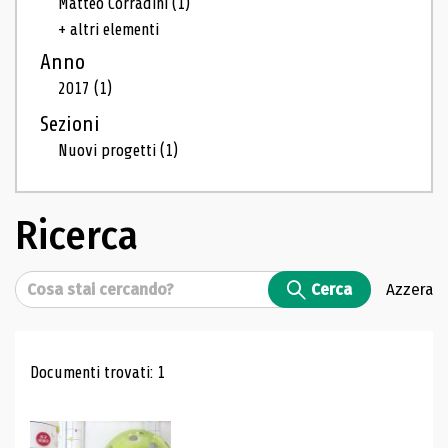
Matteo Corradini
(1)
+ altri elementi
Anno
2017
(1)
Sezioni
Nuovi progetti
(1)
Ricerca
Cerca
Cerca
Azzera
Risultati di ricerca
Documenti trovati: 1