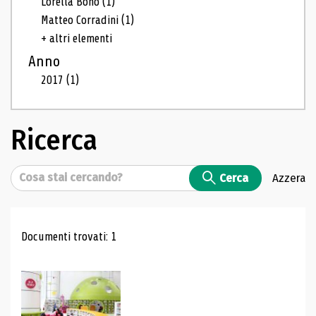
Lorella Bono
(1)
Matteo Corradini
(1)
+ altri elementi
Anno
2017
(1)
Ricerca
Cerca
Cerca
Azzera
Risultati di ricerca
Documenti trovati: 1