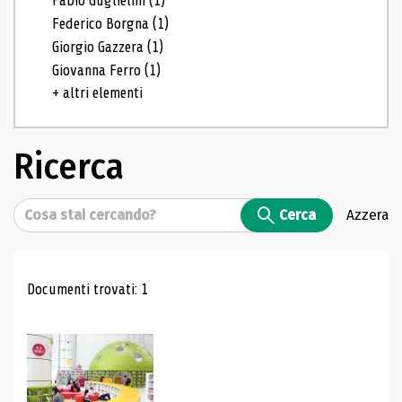
Fabio Guglielmi
(1)
Federico Borgna
(1)
Giorgio Gazzera
(1)
Giovanna Ferro
(1)
+ altri elementi
Ricerca
Cerca
Cerca
Azzera
Risultati di ricerca
Documenti trovati: 1