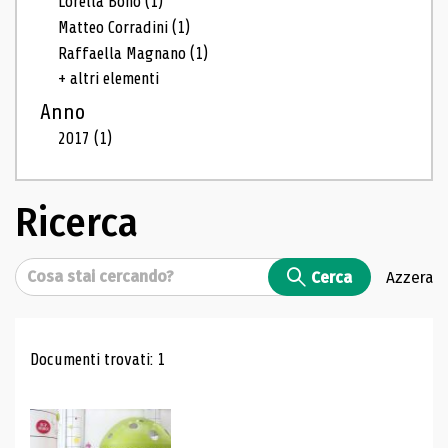
Lorella Bono
(1)
Matteo Corradini
(1)
Raffaella Magnano
(1)
+ altri elementi
Anno
2017
(1)
Ricerca
Cerca
Cerca
Azzera
Risultati di ricerca
Documenti trovati: 1