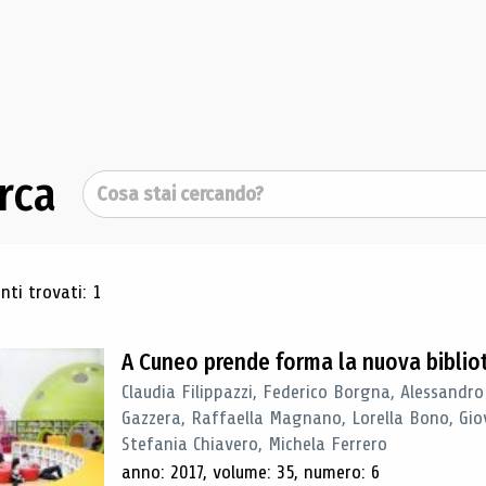
rca
Cerca
ultati di ricerca
ti trovati: 1
A Cuneo prende forma la nuova biblio
Claudia Filippazzi, Federico Borgna, Alessandro
Gazzera, Raffaella Magnano, Lorella Bono, Gio
Stefania Chiavero, Michela Ferrero
anno: 2017, volume: 35, numero: 6