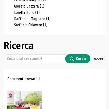
Giorgio Gazzera
(1)
Lorella Bono
(1)
Raffaella Magnano
(1)
Stefania Chiavero
(1)
Ricerca
Cerca
Cerca
Azzera
Risultati di ricerca
Documenti trovati: 1