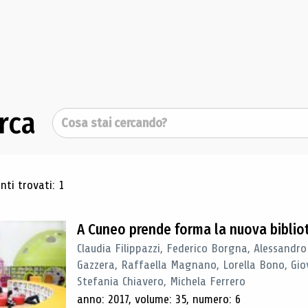
rca
Cerca
ultati di ricerca
ti trovati: 1
A Cuneo prende forma la nuova biblio
Claudia Filippazzi, Federico Borgna, Alessandro
Gazzera, Raffaella Magnano, Lorella Bono, Gio
Stefania Chiavero, Michela Ferrero
anno: 2017, volume: 35, numero: 6