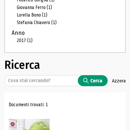
Giovanna Ferro
(1)
Lorella Bono
(1)
Stefania Chiavero
(1)
Anno
2017
(1)
Ricerca
Cerca
Cerca
Azzera
Risultati di ricerca
Documenti trovati: 1