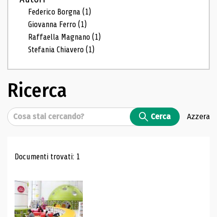
Federico Borgna
(1)
Giovanna Ferro
(1)
Raffaella Magnano
(1)
Stefania Chiavero
(1)
Ricerca
Cerca
Cerca
Azzera
Risultati di ricerca
Documenti trovati: 1