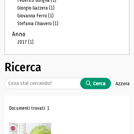
Federico Borgna
(1)
Giorgio Gazzera
(1)
Giovanna Ferro
(1)
Stefania Chiavero
(1)
Anno
2017
(1)
Ricerca
Cerca
Cerca
Azzera
Risultati di ricerca
Documenti trovati: 1