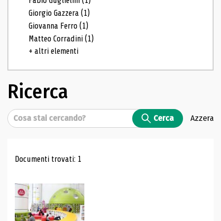
Fabio Guglielmi
(1)
Giorgio Gazzera
(1)
Giovanna Ferro
(1)
Matteo Corradini
(1)
+ altri elementi
Ricerca
Cerca
Cerca
Azzera
Risultati di ricerca
Documenti trovati: 1