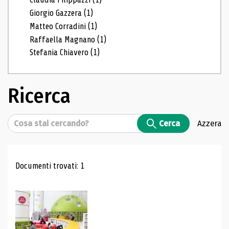
Giorgio Gazzera
(1)
Matteo Corradini
(1)
Raffaella Magnano
(1)
Stefania Chiavero
(1)
Ricerca
Cerca
Cerca
Azzera
Risultati di ricerca
Documenti trovati: 1