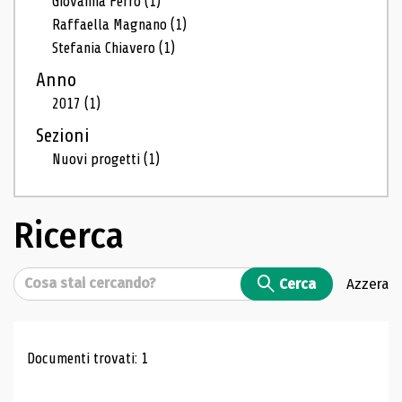
Giovanna Ferro
(1)
Raffaella Magnano
(1)
Stefania Chiavero
(1)
Anno
2017
(1)
Sezioni
Nuovi progetti
(1)
Ricerca
Cerca
Cerca
Azzera
Risultati di ricerca
Documenti trovati: 1