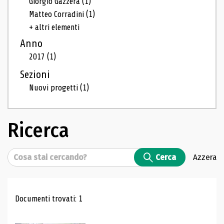
Giorgio Gazzera
(1)
Matteo Corradini
(1)
+ altri elementi
Anno
2017
(1)
Sezioni
Nuovi progetti
(1)
Ricerca
Cerca
Cerca
Azzera
Risultati di ricerca
Documenti trovati: 1