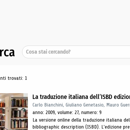
rca
Cerca
ultati di ricerca
ti trovati: 1
La traduzione italiana dell’ISBD edizi
Carlo Bianchini, Giuliano Genetasio, Mauro Guer
anno: 2009, volume: 27, numero: 9
La versione online della traduzione italiana de
bibliographic description (ISBD). L'edizione pr