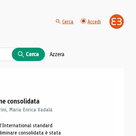
Cerca
Accedi
Cerca
Azzera
one consolidata
rini, Maria Enrica Vadalà
ll'International standard
eliminare consolidata è stata