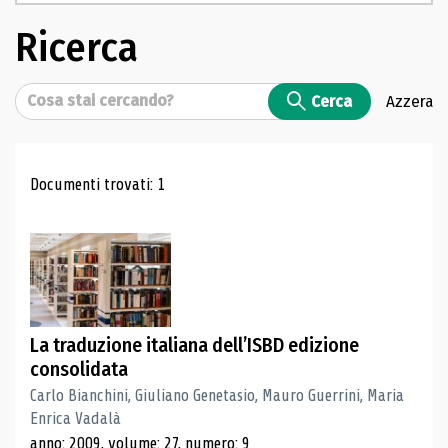
Ricerca
Cerca
Cerca
Azzera
Risultati di ricerca
Documenti trovati: 1
La traduzione italiana dell’ISBD edizione
consolidata
Carlo Bianchini, Giuliano Genetasio, Mauro Guerrini, Maria
Enrica Vadalà
anno: 2009, volume: 27, numero: 9