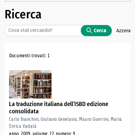
Ricerca
Cerca
Cerca
Azzera
Risultati di ricerca
Documenti trovati: 1
La traduzione italiana dell’ISBD edizione
consolidata
Carlo Bianchini, Giuliano Genetasio, Mauro Guerrini, Maria
Enrica Vadalà
anno: 2009, volume: 27, numero: 9