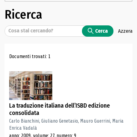
Ricerca
Cerca
Cerca
Azzera
Risultati di ricerca
Documenti trovati: 1
La traduzione italiana dell’ISBD edizione
consolidata
Carlo Bianchini, Giuliano Genetasio, Mauro Guerrini, Maria
Enrica Vadalà
anno: 2009, volume: 27, numero: 9