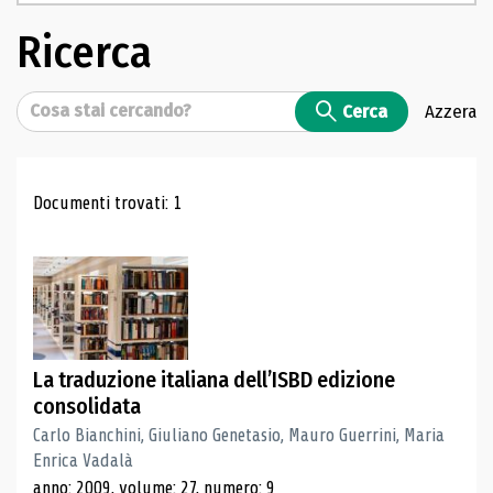
Ricerca
Cerca
Cerca
Azzera
Risultati di ricerca
Documenti trovati: 1
La traduzione italiana dell’ISBD edizione
consolidata
Carlo Bianchini, Giuliano Genetasio, Mauro Guerrini, Maria
Enrica Vadalà
anno: 2009, volume: 27, numero: 9