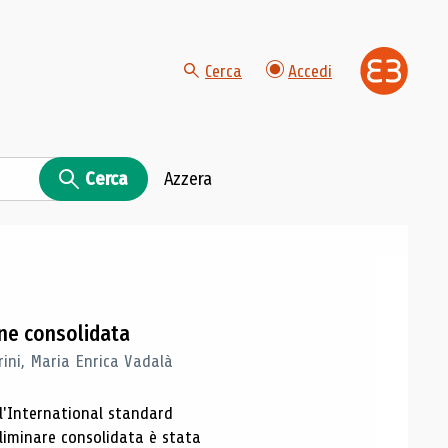
Cerca
Accedi
Cerca
Azzera
one consolidata
rini, Maria Enrica Vadalà
ll'International standard
eliminare consolidata è stata