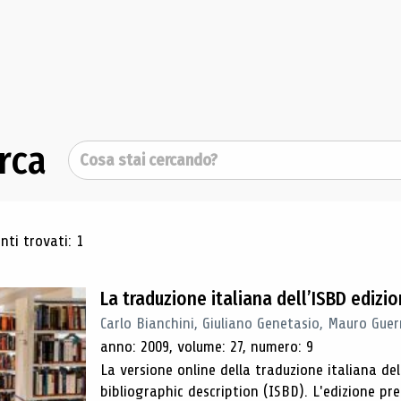
rca
Cerca
ultati di ricerca
ti trovati: 1
La traduzione italiana dell’ISBD edizi
Carlo Bianchini, Giuliano Genetasio, Mauro Guer
anno: 2009, volume: 27, numero: 9
La versione online della traduzione italiana de
bibliographic description (ISBD). L'edizione pr